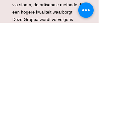
via stoom, de artisanale methode die
een hogere kwaliteit waarborgt.
Deze Grappa wordt vervolgens
gedurende 24 maanden in kleine
vaten van Limousin eikenhout
bewaard. Zo onttrekt de Grappa
langzaamaan een matuur karakter,
vol en geraffineerd, en een natuurlijke
kleur van het hout. Het samenspel
van smaken en geuren vormt
hierdoor zijn unieke en
onmiskenbare karakter.
Specificaties
Volume: 50 cl ;
Alcohol: 40%