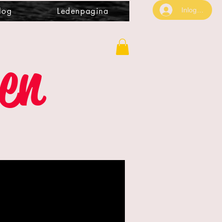
Inloggen
log
Ledenpagina
gen