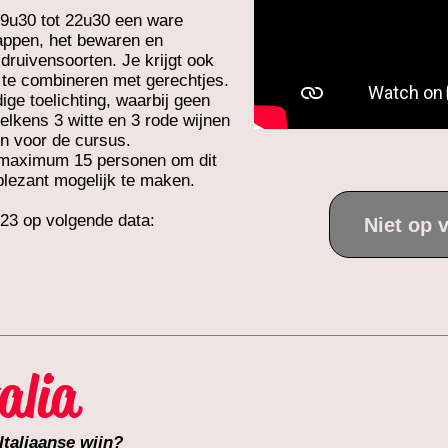
19u30 tot 22u30 een ware
appen, het bewaren en
druivensoorten. Je krijgt ook
n te combineren met gerechtjes.
ge toelichting, waarbij geen
telkens 3 witte en 3 rode wijnen
jn voor de cursus.
 maximum 15 personen om dit
n plezant mogelijk te maken.
023 op volgende data:
Niet op 
alia
Italiaanse wijn?