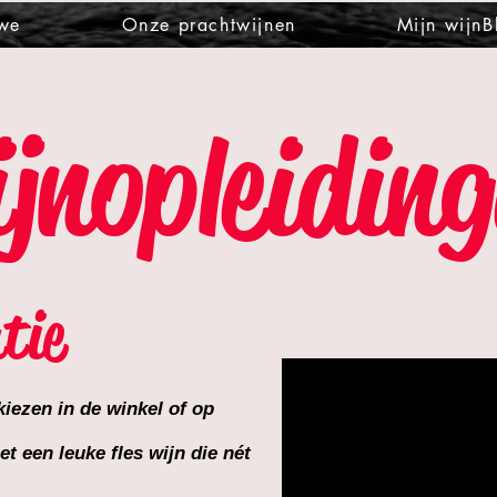
 we
Onze prachtwijnen
Mijn wijnB
jnopleidin
tie
iezen in de winkel of op
t een leuke fles wijn die nét