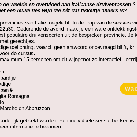
 de weelde en overvloed aan Italiaanse druivenrassen ?
t een leuke fles wijn die nét dat tikkeltje anders is?
provincies van Italië toegelicht. In de loop van de sessies 
 22u30. Gedurende de avond maak je een ware ontdekkingst
populaire druivensoorten uit de besproken provincie. Je krij
met gerechtjes.
e toelichting, waarbij geen antwoord onbevraagd blijft, krijg
voor de cursus.
maximum 15 personen om dit wijngenot zo interactief, leerri
en:
bardije
Adige
Wac
panië
iglia Romagna
io
, Marche en Abbruzzen
nderlijk geboekt worden. Een individuele sessie boeken is n
 meer informatie te bekomen.