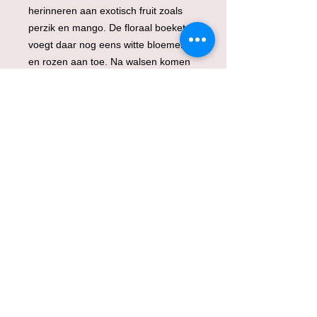
herinneren aan exotisch fruit zoals
perzik en mango. De floraal boeket
voegt daar nog eens witte bloemen
en rozen aan toe. Na walsen komen
hier nog fijne verse (groene) kruiden
bij. In de mond komen zowel de
fruitigheid als de kruidigheid terug in
een mondvullend en harmonieus
resultaat met een lange afdronk.
© 2018 by
Gnosis Consultancy
BVBA
.
Molenstraat 96 - 3980 Tessenderlo -
België