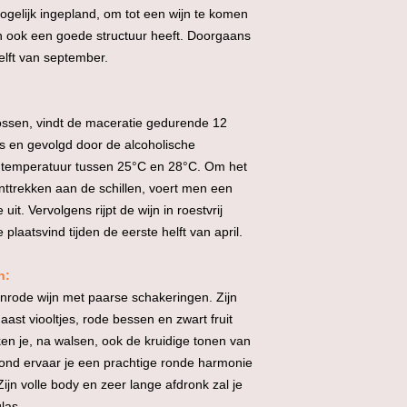
ogelijk ingepland, om tot een wijn te komen
en ook een goede structuur heeft. Doorgaans
helft van september.
rossen, vindt de maceratie gedurende 12
nks en gevolgd door de alcoholische
e temperatuur tussen 25°C en 28°C. Om het
ttrekken aan de schillen, voert men een
t. Vervolgens rijpt de wijn in roestvrij
 plaatsvind tijden de eerste helft van april.
n:
bijnrode wijn met paarse schakeringen. Zijn
aast viooltjes, rode bessen en zwart fruit
n je, na walsen, ook de kruidige tonen van
mond ervaar je een prachtige ronde harmonie
ijn volle body en zeer lange afdronk zal je
las.