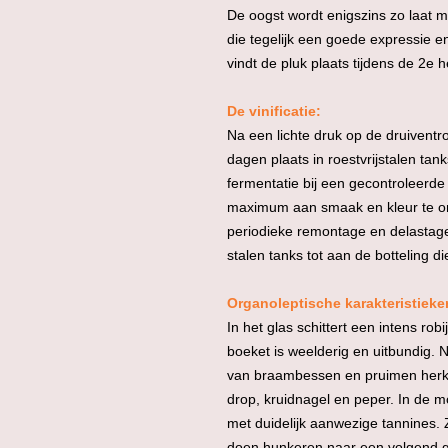
De oogst wordt enigszins zo laat m
die tegelijk een goede expressie 
vindt de pluk plaats tijdens de 2e 
De vinificatie:
Na een lichte druk op de druivent
dagen plaats in roestvrijstalen ta
fermentatie bij een gecontroleerd
maximum aan smaak en kleur te on
periodieke remontage en delastage ui
stalen tanks tot aan de botteling die
Organoleptische karakteristieke
In het glas schittert een intens ro
boeket is weelderig en uitbundig. N
van braambessen en pruimen herke
drop, kruidnagel en peper. In de 
met duidelijk aanwezige tannines. Z
doen hunkeren naar een volgend g