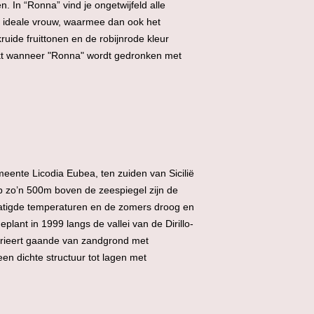
n. In “Ronna” vind je ongetwijfeld alle
e ideale vrouw, waarmee dan ook het
uide fruittonen en de robijnrode kleur
kt wanneer "Ronna" wordt gedronken met
gemeente
Licodia Eubea, ten zuiden van Sicilië
 zo’n 500m boven de zeespiegel zijn de
atigde temperaturen en de zomers droog en
lant in 1999 langs de vallei van de Dirillo-
varieert gaande van zandgrond met
en dichte structuur tot lagen met