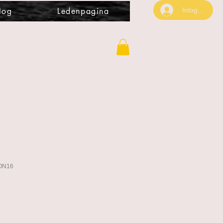
Inloggen
log
Ledenpagina
RON16