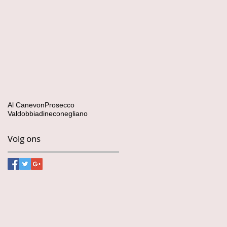
Al Canevon
Prosecco
Valdobbiadine
conegliano
Volg ons