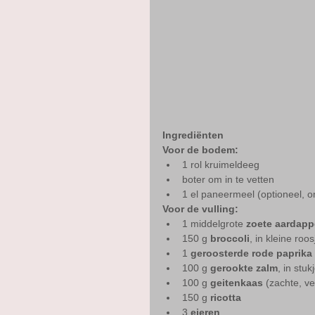
Ingrediënten
Voor de bodem:
1 rol kruimeldeeg
boter om in te vetten
1 el paneermeel (optioneel, 
Voor de vulling:
1 middelgrote 
zoete aardapp
150 g 
broccoli
, in kleine roos
1 
geroosterde rode paprika
100 g 
gerookte zalm
, in stuk
100 g 
geitenkaas
 (zachte, v
150 g 
ricotta
3 
eieren