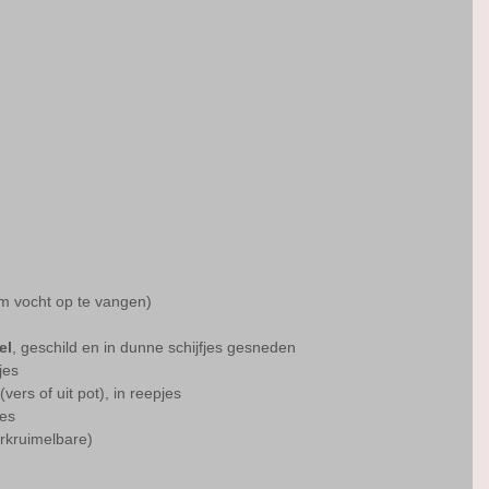
om vocht op te vangen)
el
, geschild en in dunne schijfjes gesneden
jes
 (vers of uit pot), in reepjes
jes
erkruimelbare)