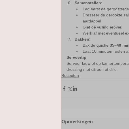
Samenstellen:
Leg eerst de geroosterd
Dresseer de gerookte zal
aardappel
Giet de vulling erover.
Werk af met eventueel ex
Bakken:
Bak de quiche 
35–40 mi
Laat 10 minuten rusten al
Serveertip
Serveer lauw of op kamertemperat
dressing met citroen of dille.
Recepten
Opmerkingen