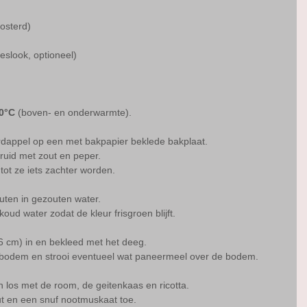
osterd)
ieslook, optioneel)
0°C
 (boven- en onderwarmte).
:
ardappel op een met bakpapier beklede bakplaat.
kruid met zout en peper.
 tot ze iets zachter worden.
uten in gezouten water.
koud water zodat de kleur frisgroen blijft.
 cm) in en bekleed met het deeg.
e bodem en strooi eventueel wat paneermeel over de bodem.
 los met de room, de geitenkaas en ricotta.
t en een snuf nootmuskaat toe.