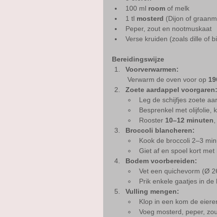
100 ml 
room
 of melk
1 tl 
mosterd
 (Dijon of graanm
Peper, zout en nootmuskaat
Verse kruiden (zoals dille of b
Bereidingswijze
Voorverwarmen:
 Verwarm de oven voor op 
19
Zoete aardappel voorgaren
Leg de schijfjes zoete a
Besprenkel met olijfolie, 
Rooster 
10–12 minuten
,
Broccoli blancheren:
Kook de broccoli 2–3 min
Giet af en spoel kort met 
Bodem voorbereiden:
Vet een quichevorm (Ø 26
Prik enkele gaatjes in d
Vulling mengen:
Klop in een kom de eieren
Voeg mosterd, peper, zou